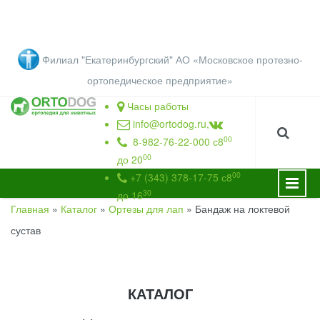
Перейти к основному содержанию
Филиал "Екатеринбургский" АО «Московское протезно-
ортопедическое предприятие
»
Часы работы
info@ortodog.ru
,
00
8-982-76-22-000 с8
00
до 20
00
+7 (343) 378-17-75 с8
30
до 16
Главная
»
Каталог
»
Ортезы для лап
»
Бандаж на локтевой
ВЫ ЗДЕСЬ
сустав
КАТАЛОГ