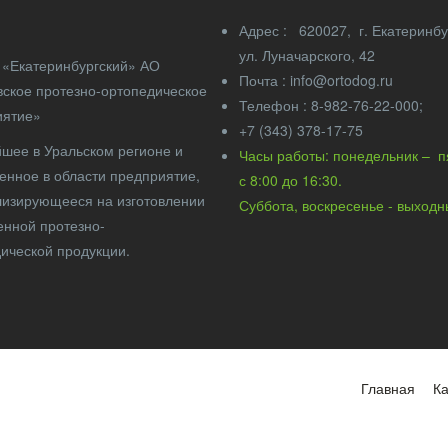
Адрес : 620027, г. Екатери
ул. Луначарского, 42
«Екатеринбургский» АО
Почта : info@ortodog.ru
ское протезно-ортопедическое
Телефон : 8-982-76-22-000;
иятие»
+7 (343) 378-17-75
шее в Уральском регионе и
Часы работы: понедельник – 
енное в области предприятие,
с 8:00 до 16:
изирующееся на изготовлении
Суббота, воскресенье - выход
енной протезно-
ической продукции.
Главная
Ка