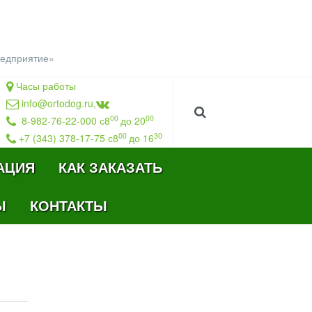
редприятие
»
Часы работы
info@ortodog.ru
,
00
00
8-982-76-22-000 с8
до 20
00
30
+7 (343) 378-17-75 с8
до 16
АЦИЯ
КАК ЗАКАЗАТЬ
Ы
КОНТАКТЫ