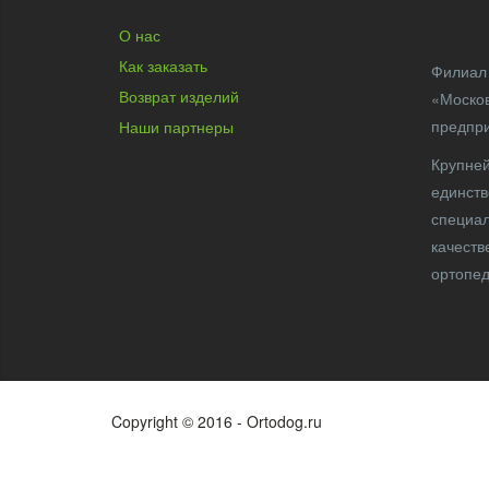
О нас
Как заказать
Филиал 
Возврат изделий
«Москов
предпр
Наши партнеры
Крупней
единств
специал
качеств
ортопед
Copyright © 2016 - Ortodog.ru