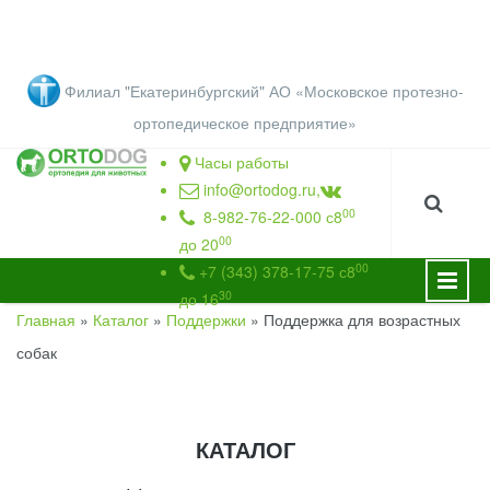
Перейти к основному содержанию
Филиал "Екатеринбургский" АО «Московское протезно-
ортопедическое предприятие
»
Часы работы
info@ortodog.ru
,
00
8-982-76-22-000 с8
00
до 20
00
+7 (343) 378-17-75 с8
30
до 16
Главная
»
Каталог
»
Поддержки
»
Поддержка для возрастных
ВЫ ЗДЕСЬ
собак
КАТАЛОГ