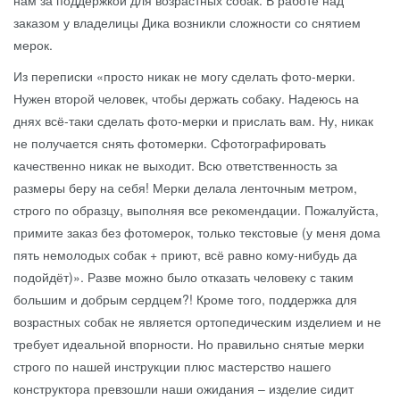
нам за поддержкой для возрастных собак. В работе над
заказом у владелицы Дика возникли сложности со снятием
мерок.
Из переписки «просто никак не могу сделать фото-мерки.
Нужен второй человек, чтобы держать собаку. Надеюсь на
днях всё-таки сделать фото-мерки и прислать вам. Ну, никак
не получается снять фотомерки. Сфотографировать
качественно никак не выходит. Всю ответственность за
размеры беру на себя! Мерки делала ленточным метром,
строго по образцу, выполняя все рекомендации. Пожалуйста,
примите заказ без фотомерок, только текстовые (у меня дома
пять немолодых собак + приют, всё равно кому-нибудь да
подойдёт)». Разве можно было отказать человеку с таким
большим и добрым сердцем?! Кроме того, поддержка для
возрастных собак не является ортопедическим изделием и не
требует идеальной впорности. Но правильно снятые мерки
строго по нашей инструкции плюс мастерство нашего
конструктора превзошли наши ожидания – изделие сидит