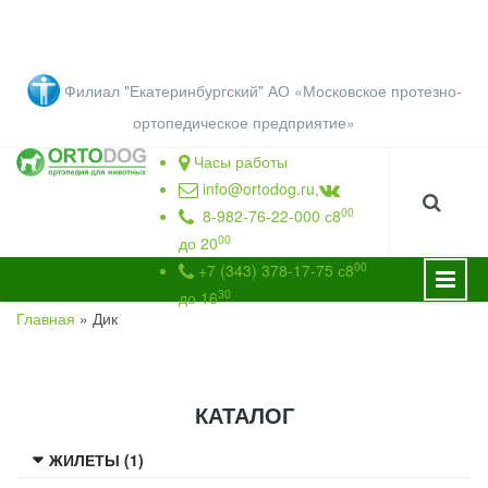
Перейти к основному содержанию
Филиал "Екатеринбургский" АО «Московское протезно-
ортопедическое предприятие
»
Часы работы
info@ortodog.ru
,
00
8-982-76-22-000 с8
00
до 20
00
+7 (343) 378-17-75 с8
30
до 16
Главная
»
Дик
ВЫ ЗДЕСЬ
КАТАЛОГ
ЖИЛЕТЫ (1)