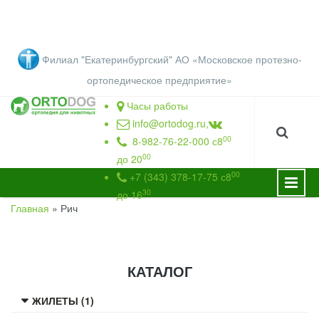
Перейти к основному содержанию
Филиал "Екатеринбургский" АО «Московское протезно-
ортопедическое предприятие
»
Часы работы
info@ortodog.ru
,
00
8-982-76-22-000 с8
00
до 20
00
+7 (343) 378-17-75 с8
30
до 16
Главная
»
Рич
ВЫ ЗДЕСЬ
КАТАЛОГ
ЖИЛЕТЫ (1)